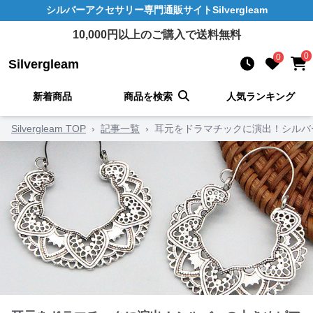
シルバーアクセサリー
専門通販サイト
Silvergleam
10,000
円以上のご購入で送料無料
0
0
Silvergleam
新着商品
商品を検索
人気ランキング
Silvergleam TOP
›
記事一覧
›
耳元をドラマチックに演出！シルバ