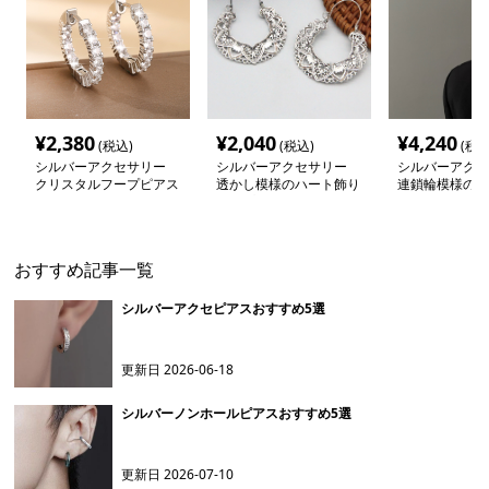
¥
2,380
¥
2,040
¥
4,240
(税込)
(税込)
(税込
シルバーアクセサリー
シルバーアクセサリー
シルバーアクセ
クリスタルフープピアス
透かし模様のハート飾り
連鎖輪模様の揺
フープピアス
ピアス 上品な
り装飾
おすすめ記事一覧
シルバーアクセピアスおすすめ5選
更新日
2026-06-18
シルバーノンホールピアスおすすめ5選
更新日
2026-07-10