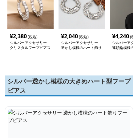
¥
2,380
¥
2,040
¥
4,240
(税込)
(税込)
(税込
シルバーアクセサリー
シルバーアクセサリー
シルバーアクセ
クリスタルフープピアス
透かし模様のハート飾り
連鎖輪模様の揺
フープピアス
ピアス 上品な
り装飾
シルバー透かし模様の大きめハート型フープ
ピアス