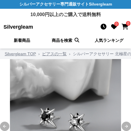
シルバーアクセサリー
専門通販サイト
Silvergleam
10,000
円以上のご購入で送料無料
0
0
Silvergleam
新着商品
商品を検索
人気ランキング
Silvergleam TOP
›
ピアスの一覧
›
シルバーアクセサリー 北極星
Previous slide
Ne