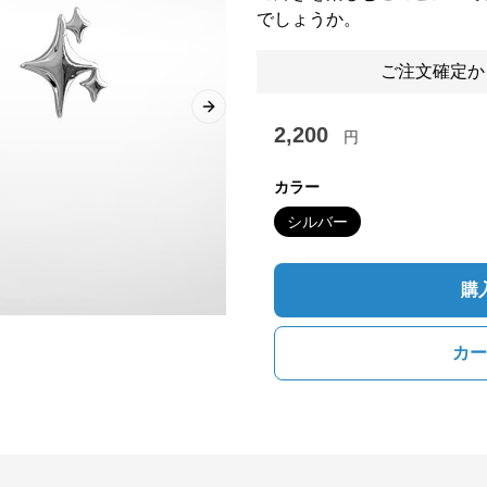
でしょうか。
ご注文確定か
Next slide
2,200
円
カラー
シルバー
購
カー