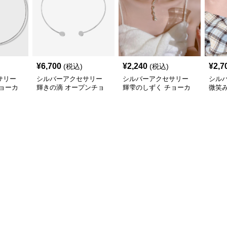
¥
6,700
¥
2,240
¥
2,7
(税込)
(税込)
サリー
シルバーアクセサリー
シルバーアクセサリー
シル
ョーカ
輝きの滴 オープンチョ
輝雫のしずく チョーカ
微笑
ーカー
ー
ョー