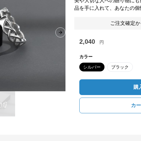
美や大切な人への贈り物にも
品を手に入れて、あなたの個
ご注文確定か
Next slide
2,040
円
カラー
シルバー
ブラック
購
カー