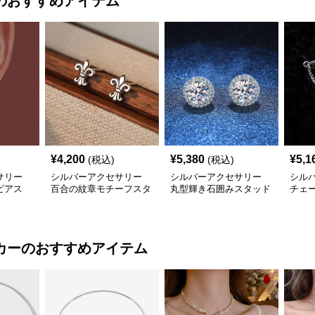
のおすすめアイテム
¥
4,200
¥
5,380
¥
5,1
(税込)
(税込)
サリー
シルバーアクセサリー
シルバーアクセサリー
シル
ピアス
百合の紋章モチーフスタ
丸型輝き石囲みスタッド
チェ
リング
ッドピアス
ピアス
ピア
カー
のおすすめアイテム