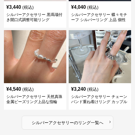
¥
3,440
¥
4,040
(税込)
(税込)
シルバーアクセサリー 黒瑪瑙付
シルバーアクセサリー 蝶々モチ
き開口式調整可能リング
ーフ シルバーリング 上品 個性
的指輪
¥
4,540
¥
3,240
(税込)
(税込)
シルバーアクセサリー 天然真珠
シルバーアクセサリー チェーン
金属ビーズリング上品な指輪
バンド重ね着けリング カップル
対応指輪
›
シルバーアクセサリー
の
リング
一覧へ