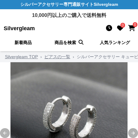
シルバーアクセサリー
専門通販サイト
Silvergleam
10,000
円以上のご購入で送料無料
0
0
Silvergleam
新着商品
商品を検索
人気ランキング
Silvergleam TOP
›
ピアスの一覧
›
シルバーアクセサリー キュー
Previous slide
Ne