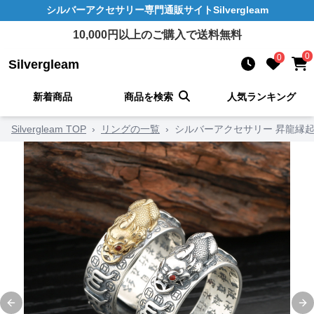
シルバーアクセサリー
専門通販サイト
Silvergleam
10,000
円以上のご購入で送料無料
0
0
Silvergleam
新着商品
商品を検索
人気ランキング
Silvergleam TOP
›
リングの一覧
›
シルバーアクセサリー 昇龍縁起
Previous slide
Ne