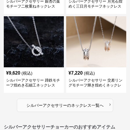
シルバーアクセサリー 銀杏の葉
シルバーアクセサリー 月光石煌
モチーフ二枚重ねネックレス
めく三日月モチーフネックレス
¥
9,620
¥
7,220
(税込)
(税込)
シルバーアクセサリー 蹄鉄モチ
シルバーアクセサリー 交差リン
ーフ煌めき石細工ネックレス
グモチーフ輝き煌めくネックレ
ス
›
シルバーアクセサリー
の
ネックレス
一覧へ
シルバーアクセサリーチョーカーのおすすめアイテム