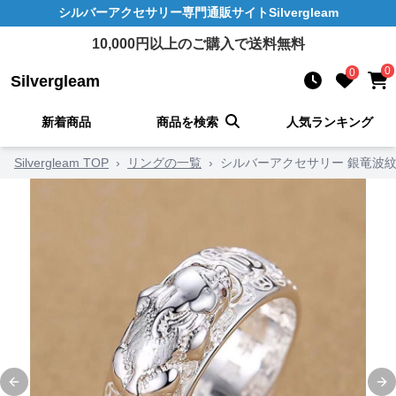
シルバーアクセサリー
専門通販サイト
Silvergleam
10,000
円以上のご購入で送料無料
0
0
Silvergleam
新着商品
商品を検索
人気ランキング
Silvergleam TOP
›
リングの一覧
›
シルバーアクセサリー 銀竜波
Previous slide
Ne