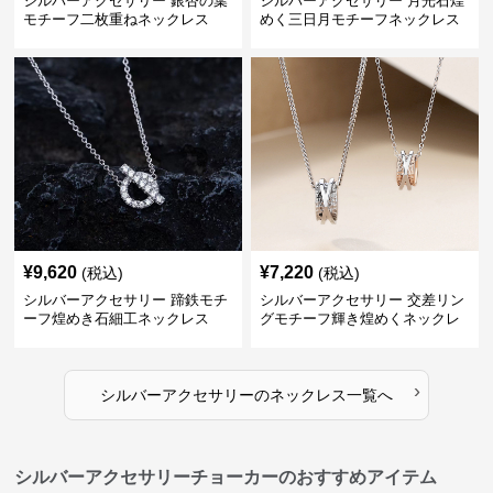
シルバーアクセサリー 銀杏の葉
シルバーアクセサリー 月光石煌
モチーフ二枚重ねネックレス
めく三日月モチーフネックレス
¥
9,620
¥
7,220
(税込)
(税込)
シルバーアクセサリー 蹄鉄モチ
シルバーアクセサリー 交差リン
ーフ煌めき石細工ネックレス
グモチーフ輝き煌めくネックレ
ス
›
シルバーアクセサリー
の
ネックレス
一覧へ
シルバーアクセサリーチョーカーのおすすめアイテム