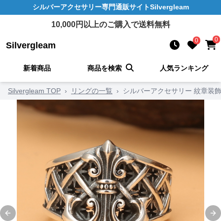
シルバーアクセサリー
専門通販サイト
Silvergleam
10,000
円以上のご購入で送料無料
0
0
Silvergleam
新着商品
商品を検索
人気ランキング
Silvergleam TOP
›
リングの一覧
›
シルバーアクセサリー 紋章装
Previous slide
Ne