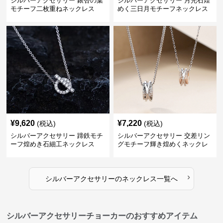
シルバーアクセサリー 銀杏の葉
シルバーアクセサリー 月光石煌
モチーフ二枚重ねネックレス
めく三日月モチーフネックレス
¥
9,620
¥
7,220
(税込)
(税込)
シルバーアクセサリー 蹄鉄モチ
シルバーアクセサリー 交差リン
ーフ煌めき石細工ネックレス
グモチーフ輝き煌めくネックレ
ス
›
シルバーアクセサリー
の
ネックレス
一覧へ
シルバーアクセサリーチョーカーのおすすめアイテム