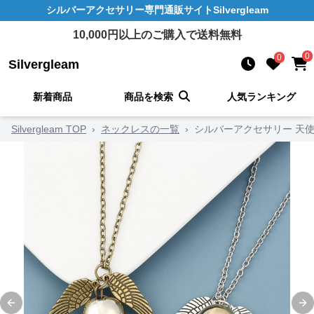
シルバーアクセサリー
専門通販サイト
Silvergleam
10,000
円以上のご購入で送料無料
0
0
Silvergleam
新着商品
商品を検索
人気ランキング
Silvergleam TOP
›
ネックレスの一覧
›
シルバーアクセサリー 天
Previous slide
Ne