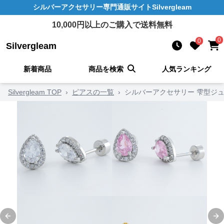
シルバーアクセサリー
専門通販サイト
Silvergleam
10,000
円以上のご購入で送料無料
0
0
Silvergleam
新着商品
商品を検索
人気ランキング
Silvergleam TOP
›
ピアスの一覧
›
シルバーアクセサリー 雫型ジュ
Previous slide
Ne