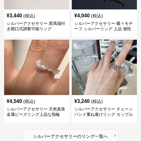
¥
3,440
¥
4,040
(税込)
(税込)
シルバーアクセサリー 黒瑪瑙付
シルバーアクセサリー 蝶々モチ
き開口式調整可能リング
ーフ シルバーリング 上品 個性
的指輪
¥
4,540
¥
3,240
(税込)
(税込)
シルバーアクセサリー 天然真珠
シルバーアクセサリー チェーン
金属ビーズリング上品な指輪
バンド重ね着けリング カップル
対応指輪
›
シルバーアクセサリー
の
リング
一覧へ