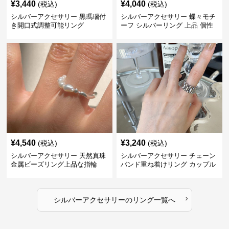
¥
3,440
¥
4,040
(税込)
(税込)
シルバーアクセサリー 黒瑪瑙付
シルバーアクセサリー 蝶々モチ
き開口式調整可能リング
ーフ シルバーリング 上品 個性
的指輪
¥
4,540
¥
3,240
(税込)
(税込)
シルバーアクセサリー 天然真珠
シルバーアクセサリー チェーン
金属ビーズリング上品な指輪
バンド重ね着けリング カップル
対応指輪
›
シルバーアクセサリー
の
リング
一覧へ