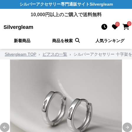
シルバーアクセサリー
専門通販サイト
Silvergleam
10,000
円以上のご購入で送料無料
0
0
Silvergleam
新着商品
商品を検索
人気ランキング
Silvergleam TOP
›
ピアスの一覧
›
シルバーアクセサリー 十字架
Previous slide
Ne