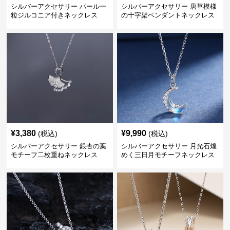
シルバーアクセサリー パール一
シルバーアクセサリー 唐草模様
粒ジルコニア付きネックレス
の十字架ペンダントネックレス
¥
3,380
¥
9,990
(税込)
(税込)
シルバーアクセサリー 銀杏の葉
シルバーアクセサリー 月光石煌
モチーフ二枚重ねネックレス
めく三日月モチーフネックレス