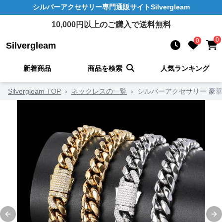
シルバーアクセサリー
専門通販サイト
Silvergleam
10,000
円以上のご購入で送料無料
0
0
Silvergleam
新着商品
商品を検索
人気ランキング
Silvergleam TOP
›
ネックレスの一覧
›
シルバーアクセサリー 豪
Previous slide
Ne