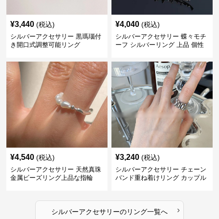
¥
3,440
¥
4,040
(税込)
(税込)
シルバーアクセサリー 黒瑪瑙付
シルバーアクセサリー 蝶々モチ
き開口式調整可能リング
ーフ シルバーリング 上品 個性
的指輪
¥
4,540
¥
3,240
(税込)
(税込)
シルバーアクセサリー 天然真珠
シルバーアクセサリー チェーン
金属ビーズリング上品な指輪
バンド重ね着けリング カップル
対応指輪
›
シルバーアクセサリー
の
リング
一覧へ