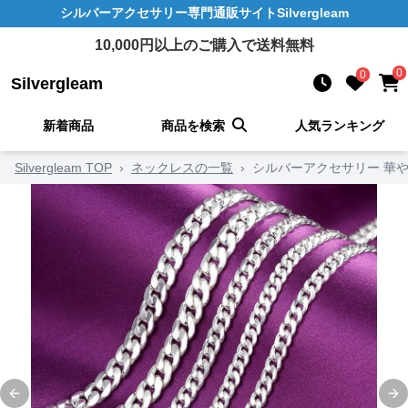
シルバーアクセサリー
専門通販サイト
Silvergleam
10,000
円以上のご購入で送料無料
0
0
Silvergleam
新着商品
商品を検索
人気ランキング
Silvergleam TOP
›
ネックレスの一覧
›
シルバーアクセサリー 華
Previous slide
Ne