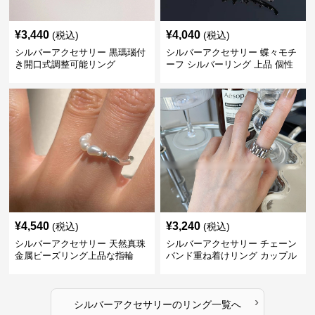
¥
3,440
¥
4,040
(税込)
(税込)
シルバーアクセサリー 黒瑪瑙付
シルバーアクセサリー 蝶々モチ
き開口式調整可能リング
ーフ シルバーリング 上品 個性
的指輪
¥
4,540
¥
3,240
(税込)
(税込)
シルバーアクセサリー 天然真珠
シルバーアクセサリー チェーン
金属ビーズリング上品な指輪
バンド重ね着けリング カップル
対応指輪
›
シルバーアクセサリー
の
リング
一覧へ