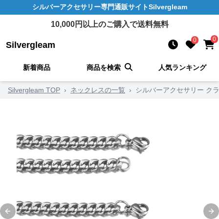
シルバーアクセサリー
専門通販サイト
Silvergleam
10,000
円以上のご購入で送料無料
0
0
Silvergleam
新着商品
商品を検索
人気ランキング
Silvergleam TOP
›
ネックレスの一覧
›
シルバーアクセサリー ク
Previous slide
Ne