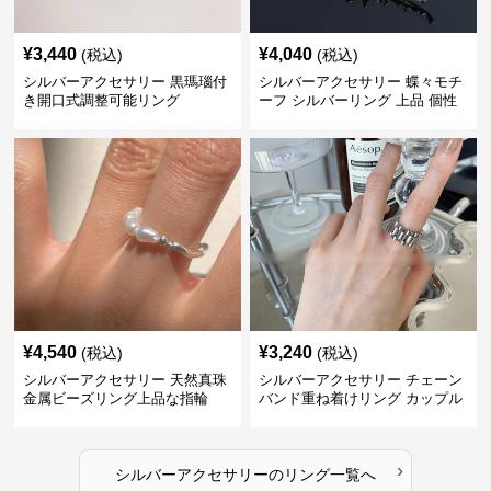
¥
3,440
¥
4,040
(税込)
(税込)
シルバーアクセサリー 黒瑪瑙付
シルバーアクセサリー 蝶々モチ
き開口式調整可能リング
ーフ シルバーリング 上品 個性
的指輪
¥
4,540
¥
3,240
(税込)
(税込)
シルバーアクセサリー 天然真珠
シルバーアクセサリー チェーン
金属ビーズリング上品な指輪
バンド重ね着けリング カップル
対応指輪
›
シルバーアクセサリー
の
リング
一覧へ