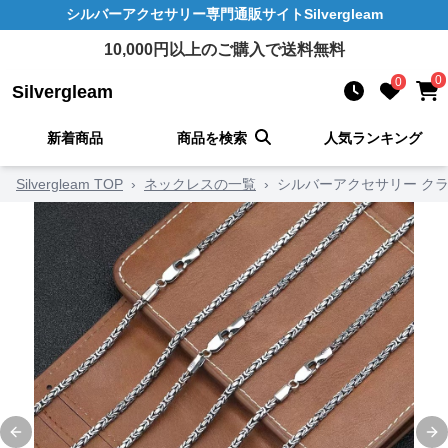
シルバーアクセサリー
専門通販サイト
Silvergleam
10,000
円以上のご購入で送料無料
0
0
Silvergleam
新着商品
商品を検索
人気ランキング
Silvergleam TOP
›
ネックレスの一覧
›
シルバーアクセサリー ク
Previous slide
Ne