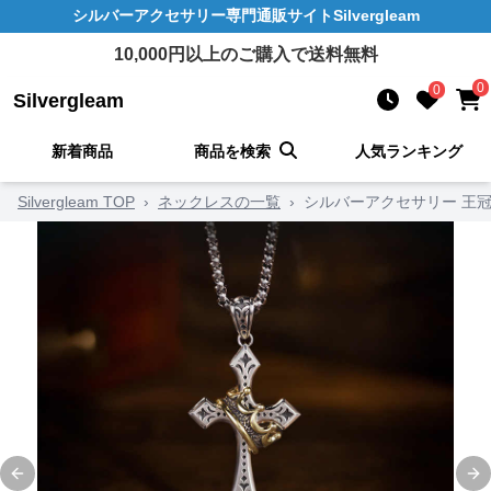
シルバーアクセサリー
専門通販サイト
Silvergleam
10,000
円以上のご購入で送料無料
0
0
Silvergleam
新着商品
商品を検索
人気ランキング
Silvergleam TOP
›
ネックレスの一覧
›
シルバーアクセサリー 王
Previous slide
Ne