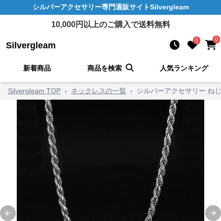
シルバーアクセサリー
専門通販サイト
Silvergleam
10,000
円以上のご購入で送料無料
0
0
Silvergleam
新着商品
商品を検索
人気ランキング
Silvergleam TOP
›
ネックレスの一覧
›
シルバーアクセサリー ね
Previous slide
Ne