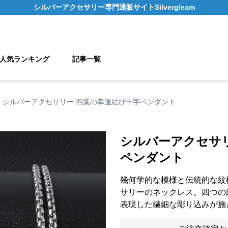
シルバーアクセサリー
専門通販サイト
Silvergleam
人気ランキング
記事一覧
シルバーアクセサリー 四葉の幸運結び十字ペンダント
シルバーアクセサ
ペンダント
幾何学的な模様と伝統的な紋
サリーのネックレス。四つの
表現した繊細な彫り込みが施