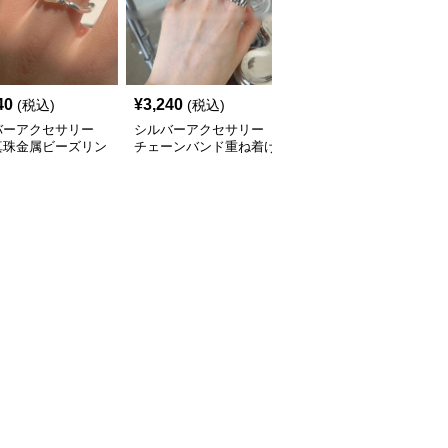
40
¥
3,240
¥
2,480
(税込)
(税込)
(税込)
バーアクセサリー
シルバーアクセサリー
シルバーアクセサリー
真珠金属ビーズリン
チェーンバンド重ね着け
結び目のしずく リング
品な指輪
リング カップル対応指
輪