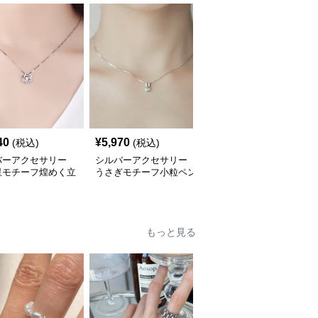
40
¥
5,970
¥
4,140
(税込)
(税込)
(税込)
バーアクセサリー
シルバーアクセサリー
シルバーアクセサリー
星モチーフ煌めく立
うさぎモチーフ小粒ペン
イニシャル文字付き2連
形ネックレス
ダントネックレス
レイヤードネックレス
もっと見る