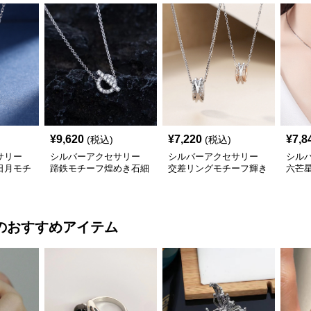
¥
9,620
¥
7,220
¥
7,8
(税込)
(税込)
サリー
シルバーアクセサリー
シルバーアクセサリー
シル
日月モチ
蹄鉄モチーフ煌めき石細
交差リングモチーフ輝き
六芒
工ネックレス
煌めくネックレス
体星
のおすすめアイテム