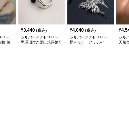
¥
3,440
¥
4,040
¥
4,5
(税込)
(税込)
サリー
シルバーアクセサリー
シルバーアクセサリー
シル
輪 個
黒瑪瑙付き開口式調整可
蝶々モチーフ シルバー
天然
ング
能リング
リング 上品 個性的指輪
グ上