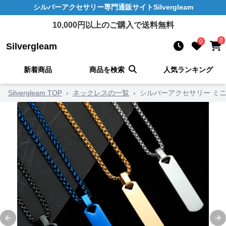
シルバーアクセサリー
専門通販サイト
Silvergleam
10,000
円以上のご購入で送料無料
0
0
Silvergleam
新着商品
商品を検索
人気ランキング
Silvergleam TOP
›
ネックレスの一覧
›
シルバーアクセサリー ミ
Previous slide
Ne