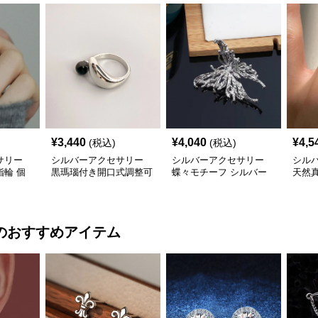
¥
3,440
¥
4,040
¥
4,5
(税込)
(税込)
サリー
シルバーアクセサリー
シルバーアクセサリー
シル
輪 個
黒瑪瑙付き開口式調整可
蝶々モチーフ シルバー
天然
ング
能リング
リング 上品 個性的指輪
グ上
のおすすめアイテム