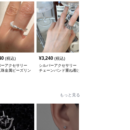
40
¥
3,240
¥
2,480
(税込)
(税込)
(税込)
バーアクセサリー
シルバーアクセサリー
シルバーアクセサリー
真珠金属ビーズリン
チェーンバンド重ね着け
結び目のしずく リング
品な指輪
リング カップル対応指
輪
もっと見る