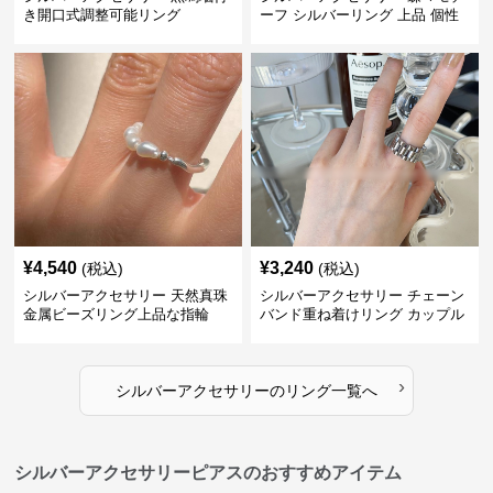
き開口式調整可能リング
ーフ シルバーリング 上品 個性
的指輪
¥
4,540
¥
3,240
(税込)
(税込)
シルバーアクセサリー 天然真珠
シルバーアクセサリー チェーン
金属ビーズリング上品な指輪
バンド重ね着けリング カップル
対応指輪
›
シルバーアクセサリー
の
リング
一覧へ
シルバーアクセサリーピアスのおすすめアイテム