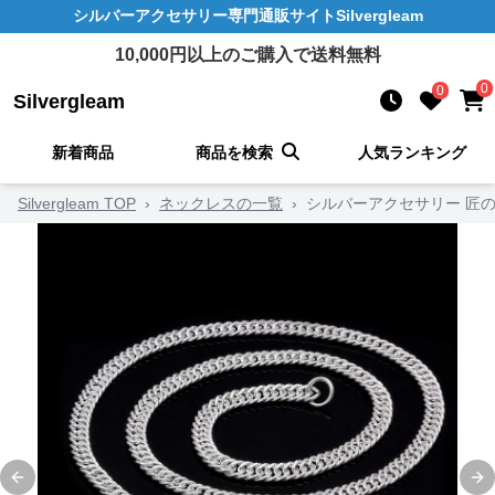
シルバーアクセサリー
専門通販サイト
Silvergleam
10,000
円以上のご購入で送料無料
0
0
Silvergleam
新着商品
商品を検索
人気ランキング
Silvergleam TOP
›
ネックレスの一覧
›
シルバーアクセサリー 匠
Previous slide
Ne