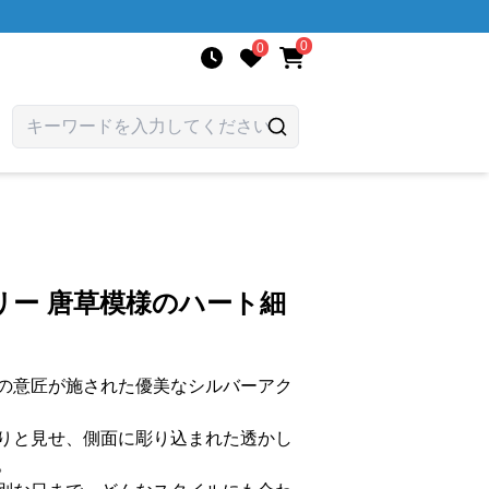
0
0
リー 唐草模様のハート細
の意匠が施された優美なシルバーアク
りと見せ、側面に彫り込まれた透かし
。