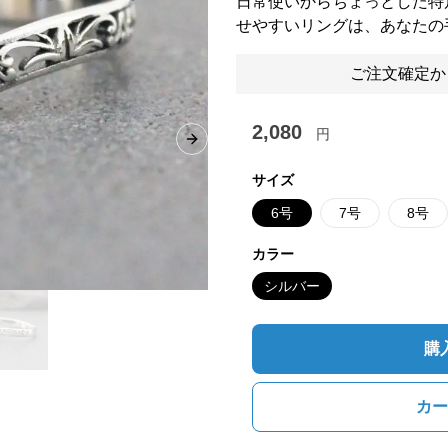
日常使いからちょっとした特
せやすいリングは、あなたの
ご注文確定か
2,080
円
Next slide
サイズ
6号
7号
8号
カラー
シルバー
購
カー