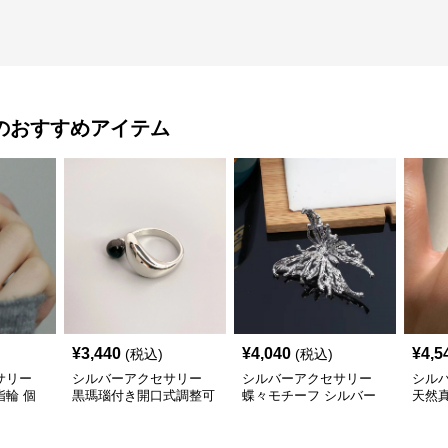
のおすすめアイテム
¥
3,440
¥
4,040
¥
4,5
(税込)
(税込)
サリー
シルバーアクセサリー
シルバーアクセサリー
シル
輪 個
黒瑪瑙付き開口式調整可
蝶々モチーフ シルバー
天然
ング
能リング
リング 上品 個性的指輪
グ上