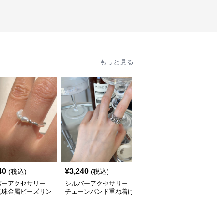
もっと見る
40
¥
3,240
¥
2,480
(税込)
(税込)
(税込)
バーアクセサリー
シルバーアクセサリー
シルバーアクセサリー
真珠金属ビーズリン
チェーンバンド重ね着け
結び目のしずく リング
品な指輪
リング カップル対応指
輪