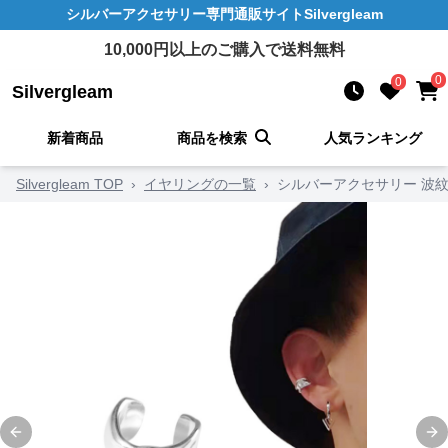
シルバーアクセサリー
専門通販サイト
Silvergleam
10,000
円以上のご購入で送料無料
0
0
Silvergleam
新着商品
商品を検索
人気ランキング
Silvergleam TOP
›
イヤリングの一覧
›
シルバーアクセサリー 波
Previous slide
Ne