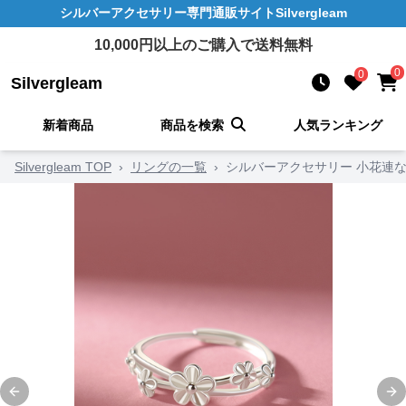
シルバーアクセサリー
専門通販サイト
Silvergleam
10,000
円以上のご購入で送料無料
0
0
Silvergleam
新着商品
商品を検索
人気ランキング
Silvergleam TOP
›
リングの一覧
›
シルバーアクセサリー 小花連な
Previous slide
Ne