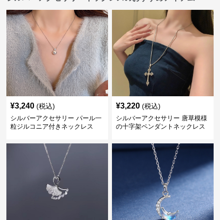
¥
3,240
¥
3,220
(税込)
(税込)
シルバーアクセサリー パール一
シルバーアクセサリー 唐草模様
粒ジルコニア付きネックレス
の十字架ペンダントネックレス