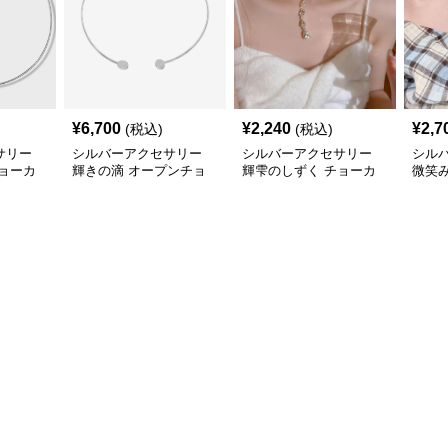
¥
6,700
¥
2,240
¥
2,7
(税込)
(税込)
サリー
シルバーアクセサリー
シルバーアクセサリー
シル
ョーカ
輝きの滴 オープンチョ
輝雫のしずく チョーカ
微笑
ーカー
ー
ョー