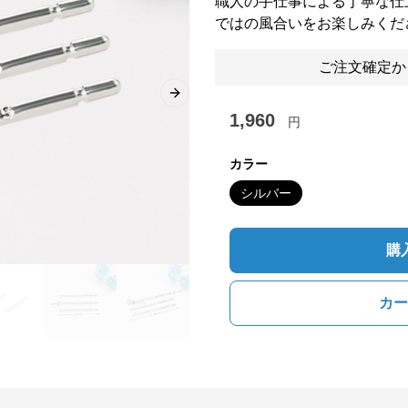
職人の手仕事による丁寧な仕
ではの風合いをお楽しみくだ
ご注文確定か
Next slide
1,960
円
カラー
シルバー
購
カー