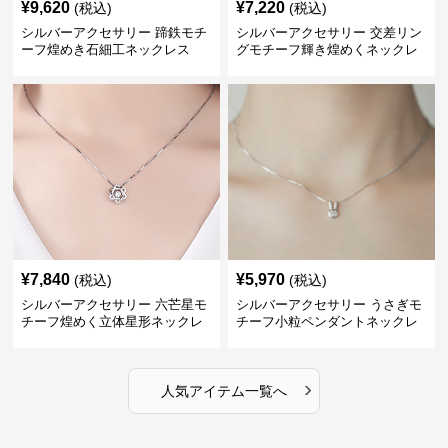
¥
9,620
¥
7,220
(税込)
(税込)
シルバーアクセサリー 蹄鉄モチ
シルバーアクセサリー 交差リン
ーフ煌めき石細工ネックレス
グモチーフ輝き煌めくネックレ
ス
¥
7,840
¥
5,970
(税込)
(税込)
シルバーアクセサリー 六芒星モ
シルバーアクセサリー うさぎモ
チーフ煌めく立体星形ネックレ
チーフ小粒ペンダントネックレ
ス
ス
›
人気アイテム一覧へ