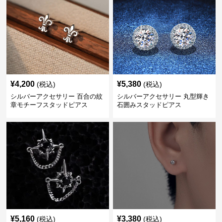
¥
4,200
¥
5,380
(税込)
(税込)
シルバーアクセサリー 百合の紋
シルバーアクセサリー 丸型輝き
章モチーフスタッドピアス
石囲みスタッドピアス
¥
5,160
¥
3,380
(税込)
(税込)