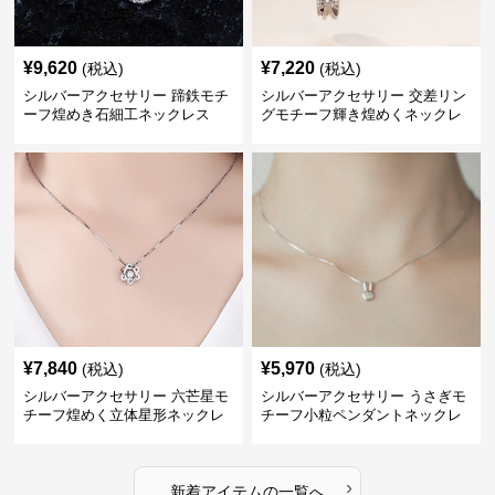
¥
9,620
¥
7,220
(税込)
(税込)
シルバーアクセサリー 蹄鉄モチ
シルバーアクセサリー 交差リン
ーフ煌めき石細工ネックレス
グモチーフ輝き煌めくネックレ
ス
¥
7,840
¥
5,970
(税込)
(税込)
シルバーアクセサリー 六芒星モ
シルバーアクセサリー うさぎモ
チーフ煌めく立体星形ネックレ
チーフ小粒ペンダントネックレ
ス
ス
›
新着アイテムの一覧へ