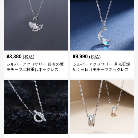
¥
3,380
¥
9,990
(税込)
(税込)
シルバーアクセサリー 銀杏の葉
シルバーアクセサリー 月光石煌
モチーフ二枚重ねネックレス
めく三日月モチーフネックレス