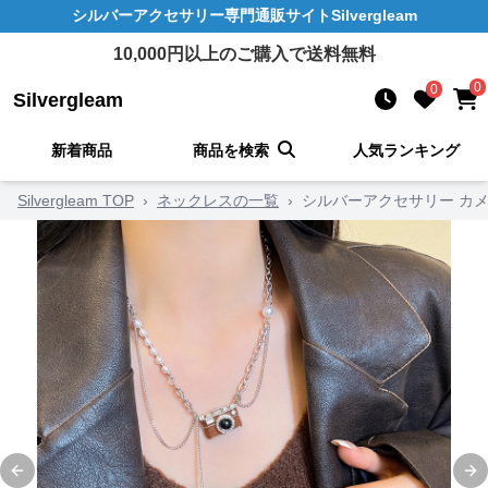
シルバーアクセサリー
専門通販サイト
Silvergleam
10,000
円以上のご購入で送料無料
0
0
Silvergleam
新着商品
商品を検索
人気ランキング
Silvergleam TOP
›
ネックレスの一覧
›
シルバーアクセサリー カ
Previous slide
Ne