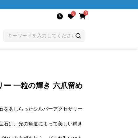
0
0
ー 一粒の輝き 六爪留め
石をあしらったシルバーアクセサリー
宝石は、光の角度によって美しい輝き