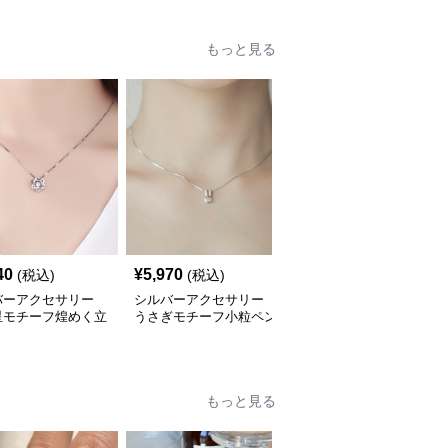
もっと見る
40
¥
5,970
¥
4,140
(税込)
(税込)
(税込)
バーアクセサリー
シルバーアクセサリー
シルバーアクセサリー
星モチーフ煌めく立
うさぎモチーフ小粒ペン
イニシャル文字付き2連
形ネックレス
ダントネックレス
レイヤードネックレス
もっと見る