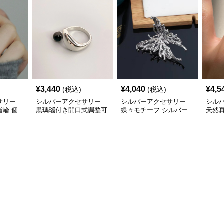
¥
3,440
¥
4,040
¥
4,5
(税込)
(税込)
サリー
シルバーアクセサリー
シルバーアクセサリー
シル
輪 個
黒瑪瑙付き開口式調整可
蝶々モチーフ シルバー
天然
ング
能リング
リング 上品 個性的指輪
グ上