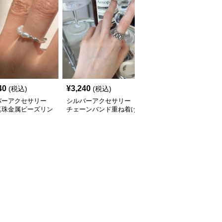
40
¥
3,240
¥
2,480
(税込)
(税込)
(税込)
バーアクセサリー
シルバーアクセサリー
シルバーアクセサリー
真珠金属ビーズリン
チェーンバンド重ね着け
結び目のしずく リング
品な指輪
リング カップル対応指
輪