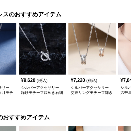
レス
のおすすめアイテム
¥
9,620
¥
7,220
¥
7,8
(税込)
(税込)
サリー
シルバーアクセサリー
シルバーアクセサリー
シル
日月モチ
蹄鉄モチーフ煌めき石細
交差リングモチーフ輝き
六芒
工ネックレス
煌めくネックレス
体星
のおすすめアイテム