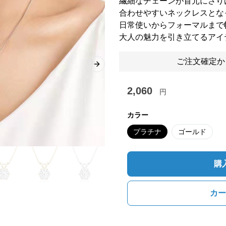
繊細なチェーンが首元にさり
合わせやすいネックレスとな
日常使いからフォーマルまで
大人の魅力を引き立てるアイ
ご注文確定か
Next slide
2,060
円
カラー
プラチナ
ゴールド
購
カー