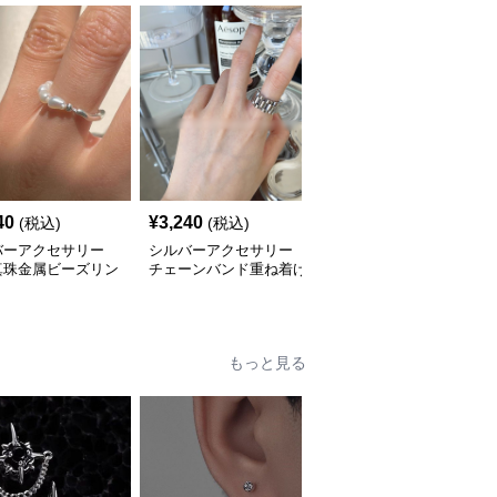
40
¥
3,240
¥
2,480
(税込)
(税込)
(税込)
バーアクセサリー
シルバーアクセサリー
シルバーアクセサリー
真珠金属ビーズリン
チェーンバンド重ね着け
結び目のしずく リング
品な指輪
リング カップル対応指
輪
もっと見る