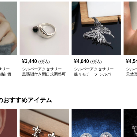
¥
3,440
¥
4,040
¥
4,5
(税込)
(税込)
サリー
シルバーアクセサリー
シルバーアクセサリー
シル
輪 個
黒瑪瑙付き開口式調整可
蝶々モチーフ シルバー
天然
ング
能リング
リング 上品 個性的指輪
グ上
のおすすめアイテム