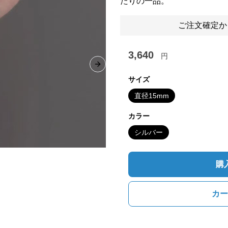
たりの一品。
ご注文確定か
3,640
円
Next slide
サイズ
直径15mm
カラー
シルバー
購
カー