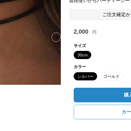
普段使いからパーティーシー
ご注文確定か
2,000
円
Next slide
サイズ
30cm
カラー
シルバー
ゴールド
購
カー