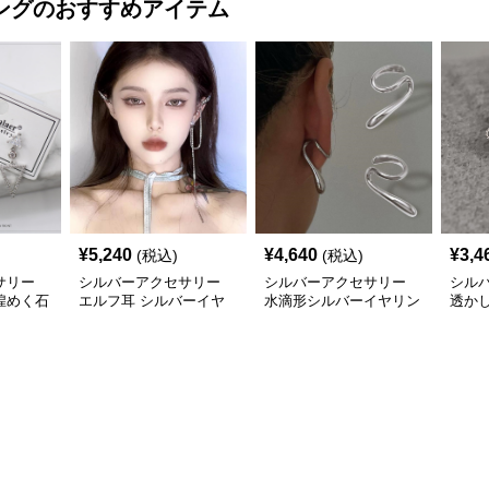
ング
のおすすめアイテム
¥
5,240
¥
4,640
¥
3,4
(税込)
(税込)
サリー
シルバーアクセサリー
シルバーアクセサリー
シル
煌めく石
エルフ耳 シルバーイヤ
水滴形シルバーイヤリン
透か
アス
リング 流れ房付き 個性
グ 穴なし耳介タイプ
ング
的