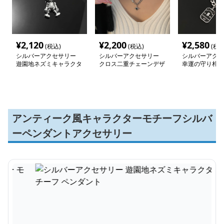
¥
2,120
¥
2,200
¥
2,580
(税込)
(税込)
(税込
シルバーアクセサリー
シルバーアクセサリー
シルバーアクセ
遊園地ネズミキャラクタ
クロス二重チェーンデザ
幸運の守り札ネ
ー モチーフ ペンダント
インネックレス
アンティーク風キャラクターモチーフシルバ
ーペンダントアクセサリー