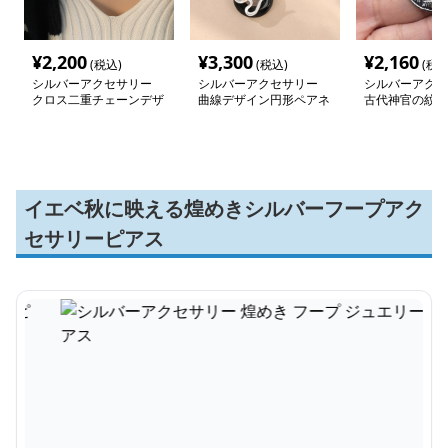
¥
2,200
¥
3,300
¥
2,160
(税込)
(税込)
(税込
シルバーアクセサリー
シルバーアクセサリー
シルバーアクセ
クロス二重チェーンデザ
曲線デザイン円形ペアネ
古代神官の紋章
インネックレス
ックレス
ト
イエベ秋に映える煌めきシルバーフープアク
セサリーピアス