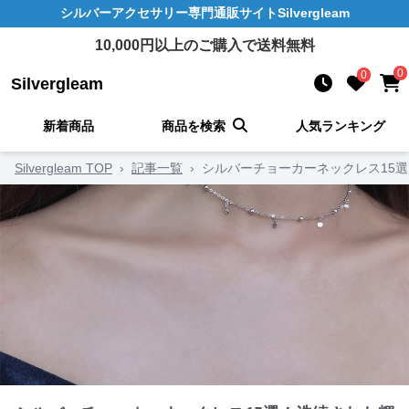
シルバーアクセサリー
専門通販サイト
Silvergleam
10,000
円以上のご購入で送料無料
0
0
Silvergleam
新着商品
商品を検索
人気ランキング
Silvergleam TOP
›
記事一覧
›
シルバーチョーカーネックレス15