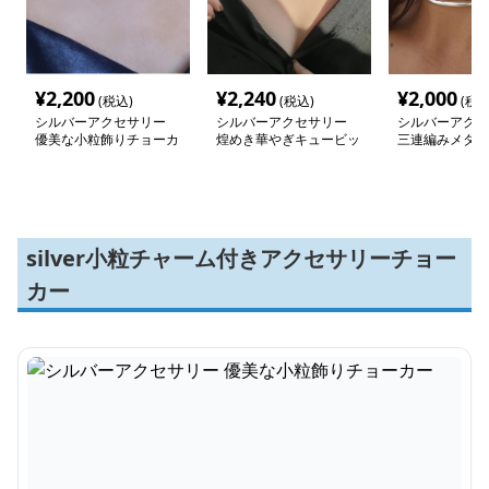
¥
2,200
¥
2,240
¥
2,000
(税込)
(税込)
(税込
シルバーアクセサリー
シルバーアクセサリー
シルバーアクセ
優美な小粒飾りチョーカ
煌めき華やぎキュービッ
三連編みメタル
ー
クチョーカー
ョーカー
silver小粒チャーム付きアクセサリーチョー
カー