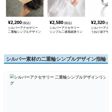
¥
2,200
¥
2,580
¥
2,320
(税込)
(税込)
(税込
シルバーアクセサリー
シルバーアクセサリー
シルバーアクセ
二重輪シンプルデザイン
シンプル二連風細身リン
うねり波デザイ
リング
グ
シルバー素材の二重輪シンプルデザイン指輪