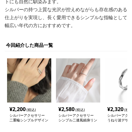
トにも自然に馴染みます。
シルバーの持つ上質な光沢が控えめながらも存在感のある
仕上がりを実現し、長く愛用できるシンプルな指輪として
幅広い年代の方におすすめです。
今回紹介した商品一覧
¥
2,200
¥
2,580
¥
2,320
(税込)
(税込)
(税込
シルバーアクセサリー
シルバーアクセサリー
シルバーアクセ
二重輪シンプルデザイン
シンプル二連風細身リン
うねり波デザイ
リング
グ