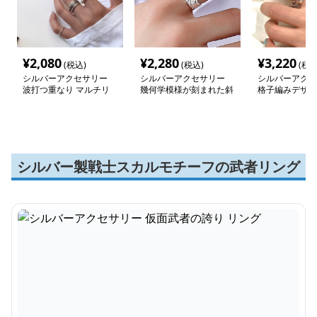
¥
2,080
¥
2,280
¥
3,220
(税込)
(税込)
(税込
シルバーアクセサリー
シルバーアクセサリー
シルバーアクセ
波打つ重なり マルチリ
幾何学模様が刻まれた斜
格子編みデザイ
ング
めカットリング
シルバー製戦士スカルモチーフの武者リング