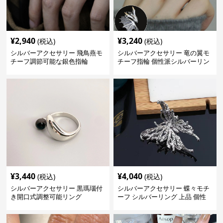
¥
2,940
¥
3,240
(税込)
(税込)
シルバーアクセサリー 飛鳥燕モ
シルバーアクセサリー 竜の翼モ
チーフ調節可能な銀色指輪
チーフ指輪 個性派シルバーリン
グ
¥
3,440
¥
4,040
(税込)
(税込)
シルバーアクセサリー 黒瑪瑙付
シルバーアクセサリー 蝶々モチ
き開口式調整可能リング
ーフ シルバーリング 上品 個性
的指輪