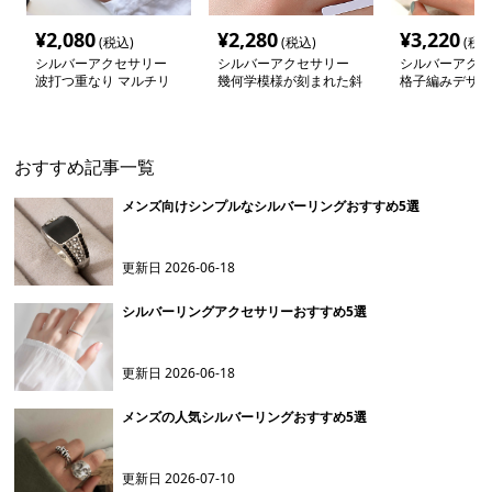
¥
2,080
¥
2,280
¥
3,220
(税込)
(税込)
(税込
シルバーアクセサリー
シルバーアクセサリー
シルバーアクセ
波打つ重なり マルチリ
幾何学模様が刻まれた斜
格子編みデザイ
ング
めカットリング
おすすめ記事一覧
メンズ向けシンプルなシルバーリングおすすめ5選
更新日
2026-06-18
シルバーリングアクセサリーおすすめ5選
更新日
2026-06-18
メンズの人気シルバーリングおすすめ5選
更新日
2026-07-10