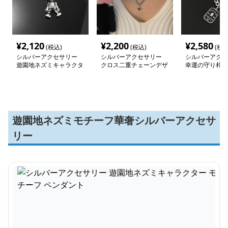
¥
2,120
¥
2,200
¥
2,580
(税込)
(税込)
(税込
シルバーアクセサリー
シルバーアクセサリー
シルバーアクセ
遊園地ネズミキャラクタ
クロス二重チェーンデザ
幸運の守り札ネ
ー モチーフ ペンダント
インネックレス
遊園地ネズミモチーフ華奢シルバーアクセサ
リー