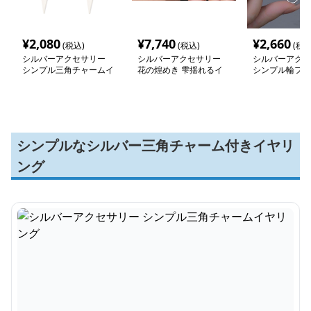
¥
2,080
¥
7,740
¥
2,660
(税込)
(税込)
(税込
シルバーアクセサリー
シルバーアクセサリー
シルバーアクセ
シンプル三角チャームイ
花の煌めき 雫揺れるイ
シンプル輪フー
ヤリング
ヤリング
ング
シンプルなシルバー三角チャーム付きイヤリ
ング