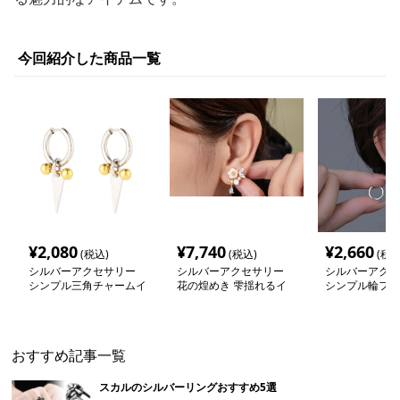
今回紹介した商品一覧
¥
2,080
¥
7,740
¥
2,660
(税込)
(税込)
(税込
シルバーアクセサリー
シルバーアクセサリー
シルバーアクセ
シンプル三角チャームイ
花の煌めき 雫揺れるイ
シンプル輪フー
ヤリング
ヤリング
ング
おすすめ記事一覧
スカルのシルバーリングおすすめ5選