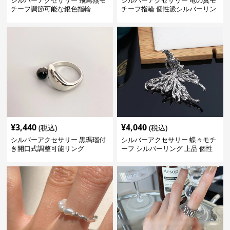
シルバーアクセサリー 飛鳥燕モ
シルバーアクセサリー 竜の翼モ
チーフ調節可能な銀色指輪
チーフ指輪 個性派シルバーリン
グ
¥
3,440
¥
4,040
(税込)
(税込)
シルバーアクセサリー 黒瑪瑙付
シルバーアクセサリー 蝶々モチ
き開口式調整可能リング
ーフ シルバーリング 上品 個性
的指輪